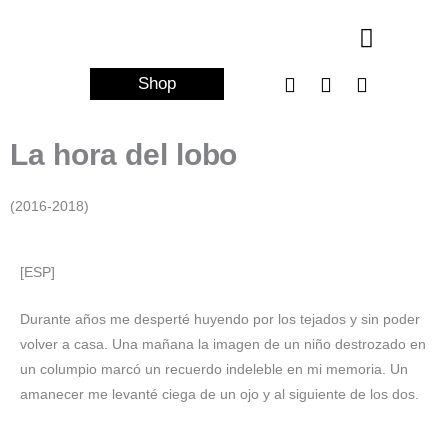
Ir
al
contenido
I
V
E
Shop
n
i
n
s
m
v
t
e
e
La hora del lobo
a
o
l
g
o
r
p
(2016-2018)
a
e
m
[ESP]
Durante años me desperté huyendo por los tejados y sin poder
volver a casa. Una mañana la imagen de un niño destrozado en
un columpio marcó un recuerdo indeleble en mi memoria. Un
amanecer me levanté ciega de un ojo y al siguiente de los dos.